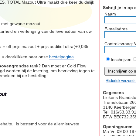
 TOTAL Mazout Ultra maakt drie keer duidelijk
Schrijf je in op
Naam
ing met gewone mazout
E-mailadres
arheid en verlenging van de levensduur van uw
Controlevraag: 
 = off.prijs mazout + prijs additief ultra(+0,035
an u doorklikken naar onze
bestelpagina
.
Inschrijven
bovengrondse
tank? Dan moet er Cold Flow
egd worden bij de levering, om bevriezing tegen te
rmelden bij de bestelling!
Historiek verzond
Gegevens
Liekens Brandsto
Tremelobaan 26
3140 Keerberge
Tel: 016/53.33.9
BTW BE0732.358
ehalte. Is bestemd voor de allernieuwste
Openingsuren
Ma-Vr: 09:00-18: