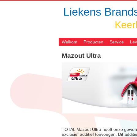
Liekens Brands
Keer
Welkom
Producten
Service
Lev
Mazout Ultra
TOTAL Mazout Ultra heeft onze gewone
exclusief additief toevoegen. Dit addit