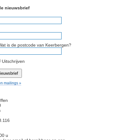
 de nieuwsbrief
Wat is de postcode van Keerbergen?
Uitschrijven
en mailings »
ffen
0
n
1
.116
00 u