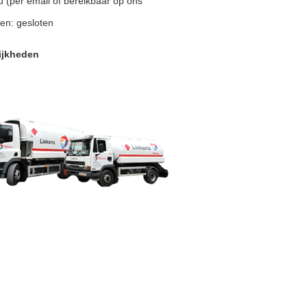
u (per email of bereikbaar op ons
en: gesloten
ijkheden